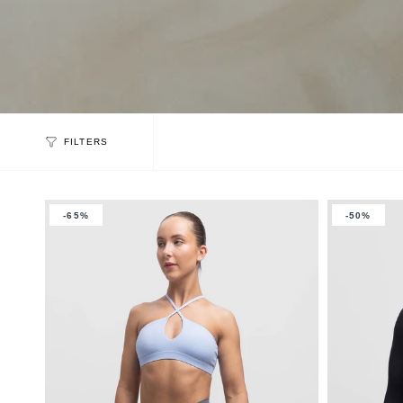
FILTERS
-65%
-50%