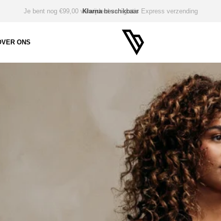
€99,00
Klarna
beschikbaar
OVER ONS