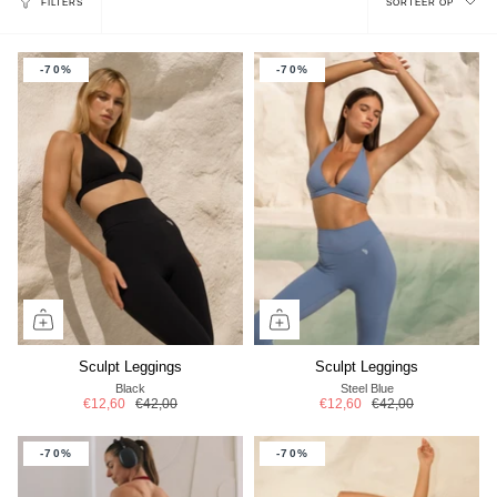
FILTERS
SORTEER OP
op
-70%
-70%
Sculpt Leggings
Sculpt Leggings
Black
Steel Blue
€12,60
€42,00
€12,60
€42,00
-70%
-70%