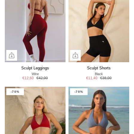
Sculpt Leggings
Sculpt Shorts
Wine
Black
€12,60
€42,00
€11,40
€38,00
-70%
-70%