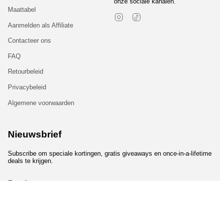
onze sociale kanalen.
Maattabel
Instagram
TikTok
Aanmelden als Affiliate
Contacteer ons
FAQ
Retourbeleid
Privacybeleid
Algemene voorwaarden
Nieuwsbrief
Subscribe om speciale kortingen, gratis giveaways en once-in-a-lifetime
deals te krijgen.
JOIN
Talen
Munteenheid