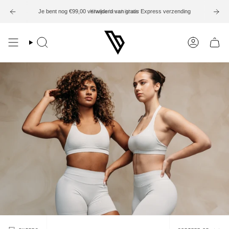
Ga
naar
Je bent nog
€99,00
verwijderd van gratis Express verzending
Klarna
beschikbaar
inhoud
Zoek
Account
Sortee